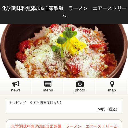
化学調味料無添加&自家製麺 ラーメン エアーストリー
ム
news
menu
photo
map
トッピング うずら味玉(3個入り)
150円（税込）
化学調味料無添加&自家製麺 ラーメン エアーストリーム