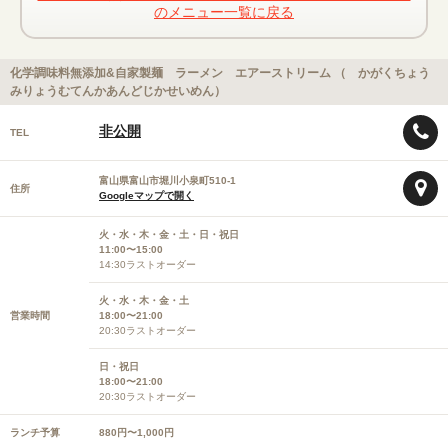
のメニュー一覧に戻る
化学調味料無添加&自家製麺 ラーメン エアーストリーム （ かがくちょう
みりょうむてんかあんどじかせいめん）
非公開
TEL
富山県富山市堀川小泉町510-1
住所
Googleマップで開く
火・水・木・金・土・日・祝日
11:00〜15:00
14:30ラストオーダー
火・水・木・金・土
営業時間
18:00〜21:00
20:30ラストオーダー
日・祝日
18:00〜21:00
20:30ラストオーダー
ランチ予算
880円〜1,000円