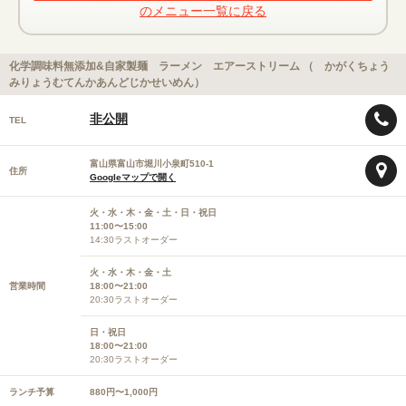
のメニュー一覧に戻る
化学調味料無添加&自家製麺 ラーメン エアーストリーム （ かがくちょう
みりょうむてんかあんどじかせいめん）
非公開
TEL
富山県富山市堀川小泉町510-1
住所
Googleマップで開く
火・水・木・金・土・日・祝日
11:00〜15:00
14:30ラストオーダー
火・水・木・金・土
営業時間
18:00〜21:00
20:30ラストオーダー
日・祝日
18:00〜21:00
20:30ラストオーダー
ランチ予算
880円〜1,000円