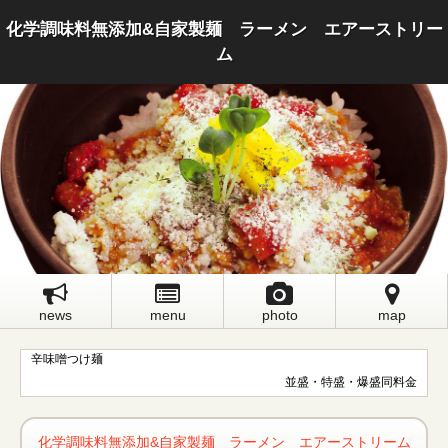
化学調味料無添加&自家製麺 ラーメン エアーストリー
ム
news
menu
photo
map
辛味噌つけ麺
並盛・特盛・爆盛同料金
化学調味料無添加&自家製麺 ラーメン エアーストリーム